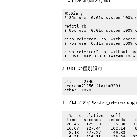
1. 実行時間 (高速な順)
素tDiary

2.35s user 0.01s system 100% c
refctl.rb

3.95s user 0.01s system 100% c
disp_referrer2.rb, with cache

9.75s user 0.11s system 100% c
disp_referrer2.rb, without cac
2. URL の種別傾向
all   =22346

search=21256 (fail=339)

3. プロファイル (disp_referrer2 origin
  %   cumulative   self       
 time   seconds   seconds    c
 20.45   125.30    125.30   32
 16.67   227.44    102.14    8
  8.13   277.27     49.83     
  6.35   316.15     38.88   32