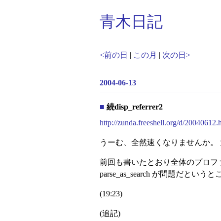
青木日記
<前の日
|
この月
|
次の日>
2004-06-13
■
続disp_referrer2
http://zunda.freeshell.org/d/20040612
うーむ、全然速くなりませんか。
前回も書いたとおり全体のプロファイ
parse_as_search が問
(19:23)
(追記)