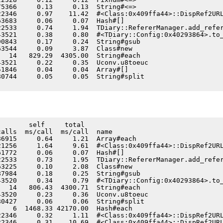
5366     0.13     0.13  String#<=>

2346     0.97    11.42  #<Class:0x409ffa44>::DispRef2URL
3683     0.06     0.07  Hash#[]

2533     0.74     1.94  TDiary::RefererManager.add_refer
3521     0.38     0.80  #<TDiary::Config:0x40293864>.to_
0843     0.17     0.24  String#gsub

3544     0.09     3.87  Class#new

  14   829.29  4305.00  String#each

3521     0.22     0.35  Uconv.u8toeuc

1846     0.04     0.04  Array#[]

0744     0.05     0.05  String#split

       self     total

alls  ms/call  ms/call  name

6915     0.64     1.21  Array#each

1256     1.64     9.61  #<Class:0x409ffa44>::DispRef2URL
1772     0.06     0.07  Hash#[]

2533     0.73     1.95  TDiary::RefererManager.add_refer
3225     0.10     2.08  Class#new

7984     0.18     0.25  String#gsub

3520     0.34     0.79  #<TDiary::Config:0x40293864>.to_
  14   806.43  4300.71  String#each

3520     0.23     0.36  Uconv.u8toeuc

0427     0.06     0.06  String#split

   6  1468.33 42170.00  Hash#each

2346     0.32     1.11  #<Class:0x409ffa44>::DispRef2URL
2346     0.31    10.69  #<Class:0x409ffa44>::DispRef2URL