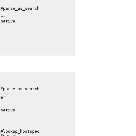
#parse_as_search

er

native

#parse_as_search

er

native

#lookup_hostspec

#parse
