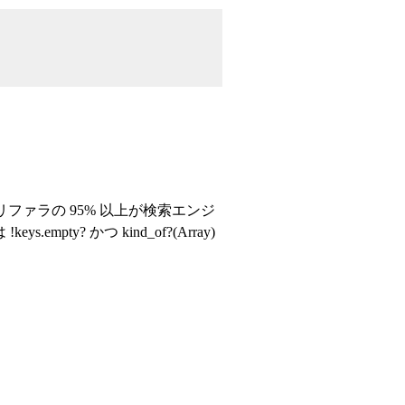
らリファラの 95% 以上が検索エンジ
y? かつ kind_of?(Array)