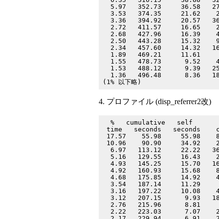
  5.97   352.73     36.58   27
  3.53   374.35     21.62    2
  3.36   394.92     20.57   36
  2.72   411.57     16.65    2
  2.68   427.96     16.39    4
  2.50   443.28     15.32    9
  2.34   457.60     14.32   16
  1.89   469.21     11.61     
  1.55   478.73      9.52    4
  1.53   488.12      9.39   25
  1.36   496.48      8.36   18
4. プロファイル (disp_referrer2改)
  %   cumulative   self       
 time   seconds   seconds    c
 17.57    55.98     55.98    8
 10.96    90.90     34.92    2
  6.97   113.12     22.22   36
  5.16   129.55     16.43    2
  4.93   145.25     15.70   16
  4.92   160.93     15.68    8
  4.68   175.85     14.92    4
  3.54   187.14     11.29     
  3.16   197.22     10.08    4
  3.12   207.15      9.93   18
  2.76   215.96      8.81     
  2.22   223.03      7.07    2
  2.17   229.94      6.91    2