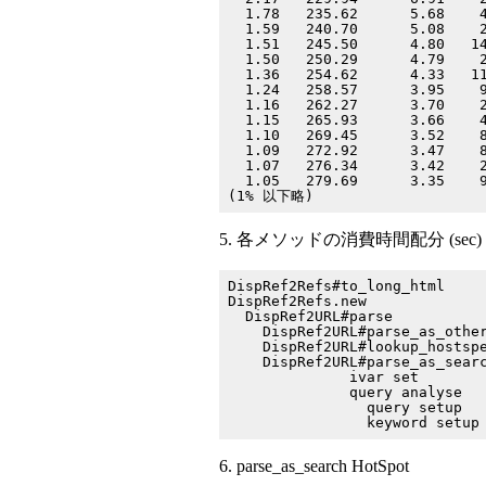
  1.78   235.62      5.68    4
  1.59   240.70      5.08    2
  1.51   245.50      4.80   14
  1.50   250.29      4.79    2
  1.36   254.62      4.33   11
  1.24   258.57      3.95    9
  1.16   262.27      3.70    2
  1.15   265.93      3.66    4
  1.10   269.45      3.52    8
  1.09   272.92      3.47    8
  1.07   276.34      3.42    2
  1.05   279.69      3.35    9
5. 各メソッドの消費時間配分 (sec)
DispRef2Refs#to_long_html     
DispRef2Refs.new              
  DispRef2URL#parse           
    DispRef2URL#parse_as_other
    DispRef2URL#lookup_hostspe
    DispRef2URL#parse_as_searc
              ivar set        
              query analyse   
                query setup   
6. parse_as_search HotSpot