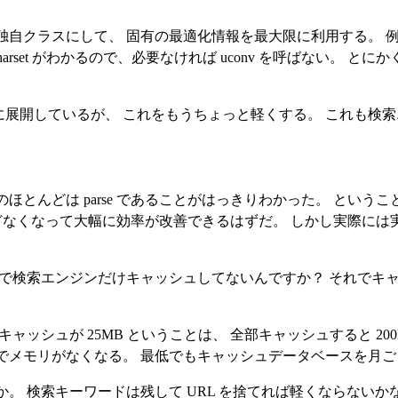
ラスにして、 固有の最適化情報を最大限に利用する。 例えば Googl
charset がわかるので、必要なければ uconv を呼ばない。 とに
ハッシュに展開しているが、 これをもうちょっと軽くする。 これも
ほとんどは parse であることがはっきりわかった。 という
とんどなくなって大幅に効率が改善できるはずだ。 しかし実際には実
んで検索エンジンだけキャッシュしてないんですか？ それでキ
ャッシュが 25MB ということは、 全部キャッシュすると 20
でメモリがなくなる。 最低でもキャッシュデータベースを月
。 検索キーワードは残して URL を捨てれば軽くならないか