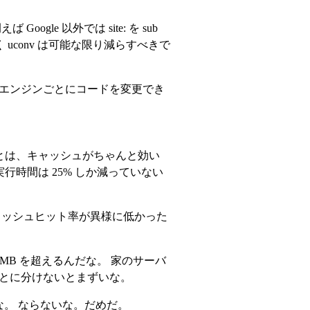
e 以外では site: を sub
かく uconv は可能な限り減らすべきで
検索エンジンごとにコードを変更でき
ことは、キャッシュがちゃんと効い
行時間は 25% しか減っていない
ャッシュヒット率が異様に低かった
0MB を超えるんだな。 家のサーバ
ごとに分けないとまずいな。
な。 ならないな。だめだ。