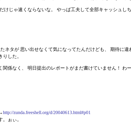
ただけじゃ速くならないな。 やっぱ工夫して全部キャッシュしち
ったネタが 思い出せなくて気になってたんだけども、 期待に
きりした。
く関係なく、 明日提出のレポートがまだ書けていません！ わ
→
http://zunda.freeshell.org/d/20040613.html#p01
す。ぉぃ。