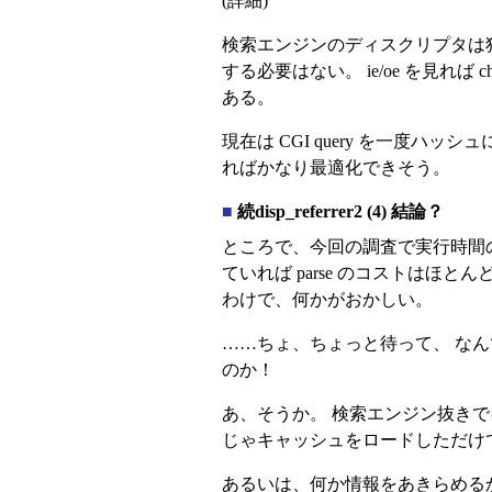
(詳細)
検索エンジンのディスクリプタは独自ク
する必要はない。 ie/oe を見れば 
ある。
現在は CGI query を一度
ればかなり最適化できそう。
■
続disp_referrer2 (4) 結論？
ところで、今回の調査で実行時間の
ていれば parse のコストはほ
わけで、何かがおかしい。
……ちょ、ちょっと待って、 な
のか！
あ、そうか。 検索エンジン抜きでキ
じゃキャッシュをロードしただけ
あるいは、何か情報をあきらめるか