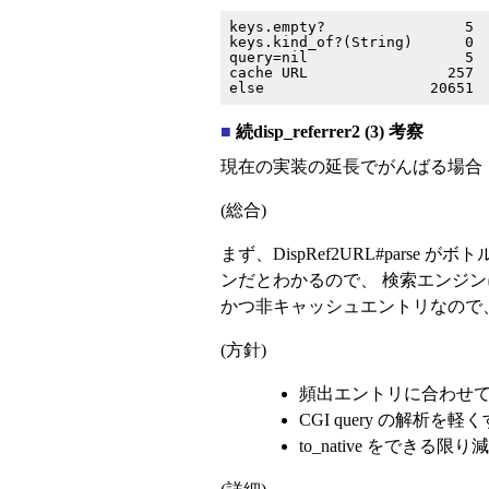
keys.empty?                5

keys.kind_of?(String)      0

query=nil                  5

cache URL                257

■
続disp_referrer2 (3) 考察
現在の実装の延長でがんばる場合
(総合)
まず、DispRef2URL#pars
ンだとわかるので、 検索エンジンに最適化す
かつ非キャッシュエントリなので
(方針)
頻出エントリに合わせ
CGI query の解析を軽
to_native をできる限