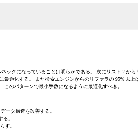
e がボトルネックになっていることは明らかである。 次にリスト 2 か
る。 また検索エンジンからのリファラの 95% 以上は !keys.empt
、 このパターンで最小手数になるように最適化すべき。
てデータ構造を改善する。
くする。
り減らす。