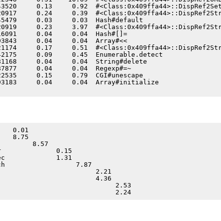
3520     0.13     0.92  #<Class:0x409ffa44>::DispRef2Set
0917     0.24     0.39  #<Class:0x409ffa44>::DispRef2Str
5479     0.03     0.03  Hash#default

0919     0.23     3.97  #<Class:0x409ffa44>::DispRef2Str
6091     0.04     0.04  Hash#[]=

3843     0.04     0.04  Array#<<

1174     0.17     0.51  #<Class:0x409ffa44>::DispRef2Str
2175     0.09     0.45  Enumerable.detect

1168     0.04     0.04  String#delete

7877     0.04     0.04  Regexp#=~

2535     0.15     0.79  CGI#unescape

3183     0.04     0.04  Array#initialize

   0.01

   8.75

        8.57

              0.15

c             1.31

h                  7.87

                        2.21

                        4.36

                             2.53
