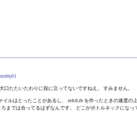
.html#p01
 大口たたいたわりに役に立ってないですねえ。 すみません。
ルはとったことがあるし、 refctl.rb を作ったときの速度
題だというところまでは合ってるはずなんです。 どこがボトルネックに