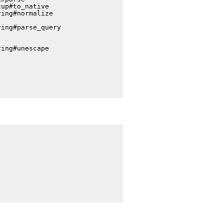
up#to_native

ing#normalize

ing#parse_query

ing#unescape
