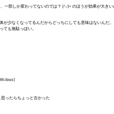
.rb のパターン、一部しか変わってないのでは？ [^./]+ のほうが効
自体が少なくなってるんだからどっちにしても意味はないんだ。
やっても無駄っぽい。
86-linux]
D ……と思ったらちょっと古かった