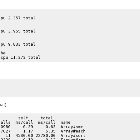
pu 2.357 total

pu 3.955 total

pu 9.833 total

he

al)
       self     total

alls  ms/call  ms/call  name

0980     0.39     0.63  Array#<=>

7027     1.17     5.35  Array#each

  11  4530.00 22780.00  Array#sort

2328     0.12     0.12  Fixnum#<=>
