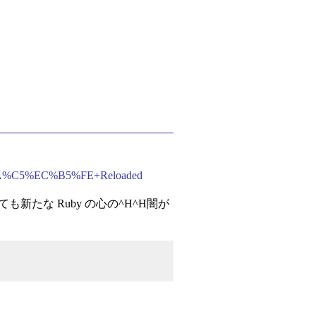
A%3A%C5%EC%B5%FE+Reloaded
新たな Ruby の心の^H^H闇が