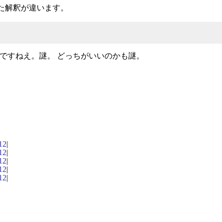
た解釈が違います。
なるんですねえ。謎。 どっちがいいのかも謎。
12
|
12
|
12
|
12
|
12
|