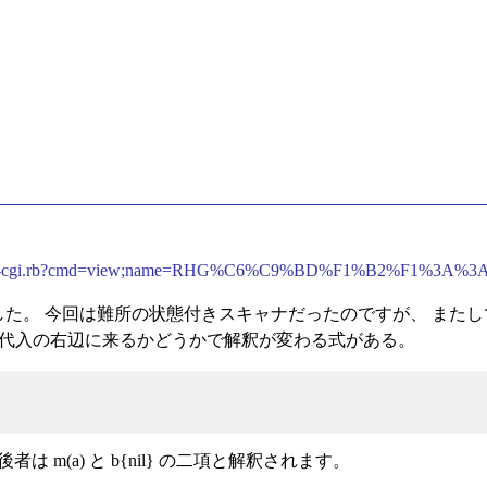
rwiki/rw-cgi.rb?cmd=view;name=RHG%C6%C9%BD%F1%B2%F1%3
した。 今回は難所の状態付きスキャナだったのですが、 またしても
重代入の右辺に来るかどうかで解釈が変わる式がある。
が、 後者は m(a) と b{nil} の二項と解釈されます。