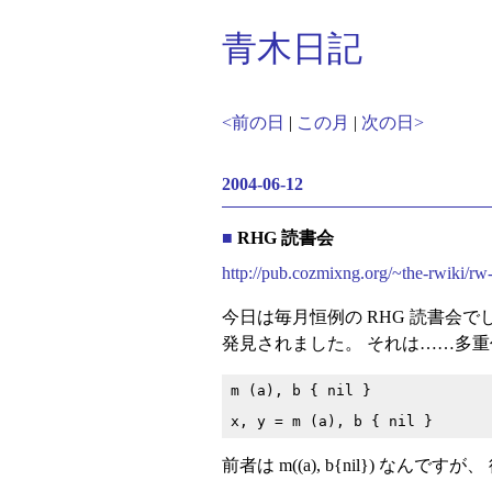
青木日記
<前の日
|
この月
|
次の日>
2004-06-12
■
RHG 読書会
http://pub.cozmixng.org/~the-
今日は毎月恒例の RHG 読書会で
発見されました。 それは……多
m (a), b { nil }

前者は m((a), b{nil}) なんです