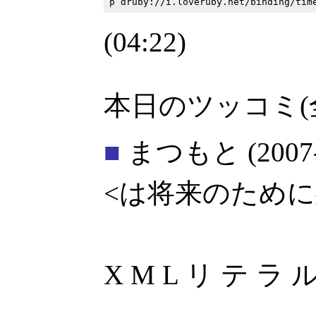
(04:22)
本日のツッコミ(
■
まつもと
(2007
<は将来のため
X M L リ テ ラ