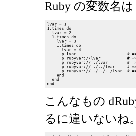
Ruby の変数名は
lvar = 1

1.times do

  lvar = 2

  1.times do

    lvar = 3

    1.times do

      lvar = 4

      p lvar                     # =>
      p rubyvar://lvar           # =>
      p rubyvar://../lvar        # =>
      p rubyvar://../../lvar     # =>
      p rubyvar://../../../lvar  # =>
    end

  end

こんなもの dRu
るに違いないね