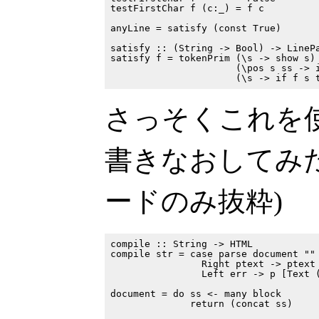
testFirstChar f (c:_) = f c

anyLine = satisfy (const True)

satisfy :: (String -> Bool) -> LinePa
satisfy f = tokenPrim (\s -> show s)

                      (\pos s ss -> i
さっそくこれを使っ
書きなおしてみた
ードのみ抜粋)
compile :: String -> HTML

compile str = case parse document "" 
                Right ptext -> ptext

                Left err -> p [Text (
document = do ss <- many block

              return (concat ss)
