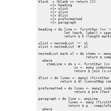
block  = (blank >> return [])

      <|> heading

      <|> ulist

      <|> olist

      <|> dlist

      <|> preformatted

      <|> paragraph

heading = do line <- firstChar (== '=
             let (mark, label) = span
             return $ h (length mark)
ulist = nestedList '*' ul

olist = nestedList '#' ol

nestedList mark xl = do items <- many
                        return $ comp
  where

    itemLine = do s <- firstChar (== 
                  ss <- many indented
                  return $ join (s:ss
dlist = do lines <- many1 (firstChar 
           return $ dl (concatMap com
preformatted = do lines <- many1 inde
                  return $ pre [Text 
paragraph = do line <- anyLine

               lines <- many (firstCh
               return $ p . compileTe
  where
