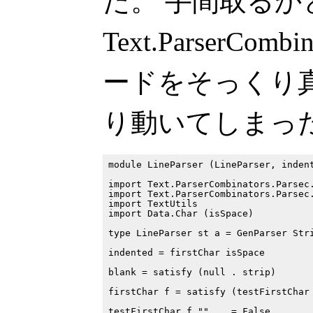
た。 手間取るか
Text.ParserCombi
ードをそっくり
り動いてしまっ
module LineParser (LineParser, indent
import Text.ParserCombinators.Parsec.
import Text.ParserCombinators.Parsec.
import TextUtils

import Data.Char (isSpace)

type LineParser st a = GenParser Stri
indented = firstChar isSpace

blank = satisfy (null . strip)

firstChar f = satisfy (testFirstChar 
testFirstChar f ""    = False
