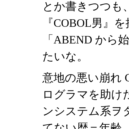
とか書きつつも
『COBOL男』
「ABEND か
たいな。
意地の悪い崩れ C
ログラマを助け
ンシステム系ヲ
てない歴＝年齢（