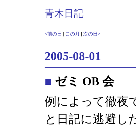
青木日記
<前の日
|
この月
|
次の日>
2005-08-01
■
ゼミ OB 会
例によって徹夜
と日記に逃避し