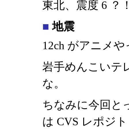
東北、震度 6 ？
■
地震
12ch がアニ
岩手めんこいテ
な。
ちなみに今回と
は CVS レポジ