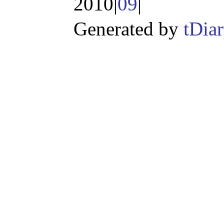
2010|
09
|
Generated by
tDia