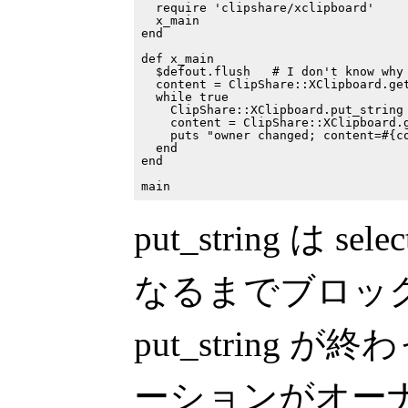
  require 'clipshare/xclipboard'

  x_main

end

def x_main

  $defout.flush   # I don't know why 
  content = ClipShare::XClipboard.get
  while true

    ClipShare::XClipboard.put_string 
    content = ClipShare::XClipboard.g
    puts "owner changed; content=#{co
  end

end

put_string は 
なるまでブロッ
put_string
ーションがオー