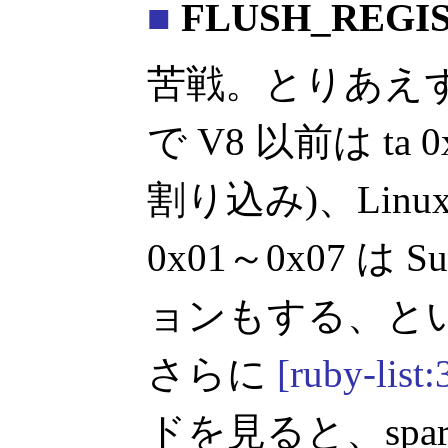
■
FLUSH_REGI
苦戦。とりあえず Sp
で V8 以前は ta 
割り込み)、Linu
0x01～0x07 は
ョンもする、と
さらに
[ruby-list
ドを見ると、sparcli