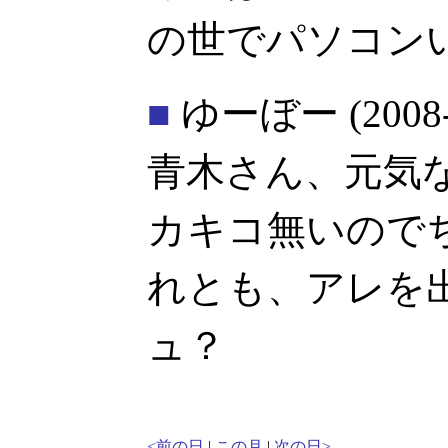
の世でパソコン
■
ゆーぼー
(2008
青木さん、元気
カキコ無いので
れとも、アレを
ュ？
<前の日
|
この月
|
次の日>