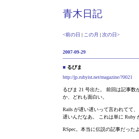
青木日記
<前の日
|
この月
|
次の日>
2007-09-29
■
るびま
http://jp.rubyist.net/magazine/?0021
るびま 21 号出た。 前回は記事数
か、どれも面白い。
Rails が遅い遅いって言われ
遅いんだなあ。 これは単に Rub
RSpec。本当に伝説の記事だっ