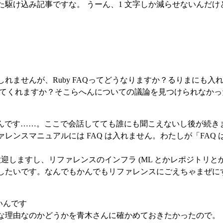
駆け込み記事ですな。 うーん、1 文字しか減らせないんだけ
れませんが、Ruby FAQってどうなりますか？るりまにも入
れてくれますか？そこらへんについての議論を見つけられなかっ
いんです……。ここで会話してても誰にも聞こえないし後が続き
ンスマニュアルには FAQ は入れません。わたしが「FAQ
歓迎しますし、リファレンスのインフラ (ML とかレポジトリと
したいです。なんでもかんでもリファレンスにごえちゃまぜに
いんです
な理由なのかどうかを青木さんに確かめておきたかったので。