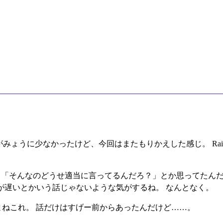
がみょうに少なかったけど、今回はまたもりかえした感じ。 Rails 
てて、 「そんなのどうせ適当に言ってるんだろ？」とか思ってたん
y が遅いとかいう話じゃないような気がするね。 なんとなく。
たよねこれ。 話だけはすげー前からあったんだけど……。