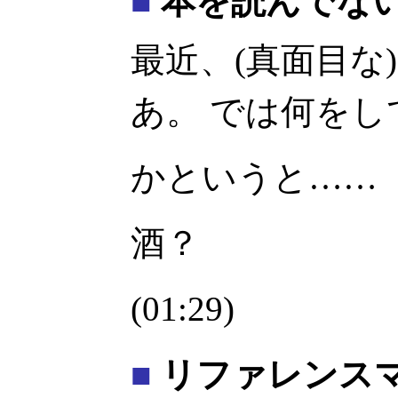
■
本を読んでな
最近、(真面目な
あ。 では何を
かというと……
酒？
(01:29)
■
リファレンス