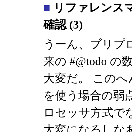
■
リファレンス
確認 (3)
うーん、プリプ
来の #@todo
大変だ。 この
を使う場合の弱
ロセッサ方式で
大変になるしな