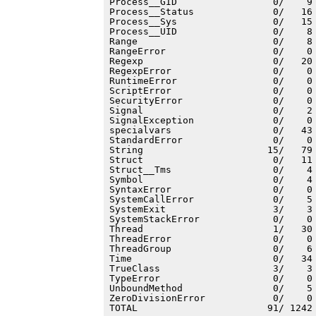
Process__GID                 0/    9 
Process__Status              0/   16 
Process__Sys                 0/   15 
Process__UID                 0/    8 
Range                        0/    8 
RangeError                   0/    0 
Regexp                       0/   20 
RegexpError                  0/    0 
RuntimeError                 0/    0 
ScriptError                  0/    0 
SecurityError                0/    0 
Signal                       0/    2 
SignalException              0/    0 
specialvars                  0/   43 
StandardError                0/    0 
String                      15/   79 
Struct                       0/   11 
Struct__Tms                  0/    4 
Symbol                       0/    4 
SyntaxError                  0/    0 
SystemCallError              0/    5 
SystemExit                   3/    3 
SystemStackError             0/    0 
Thread                       1/   30 
ThreadError                  0/    0 
ThreadGroup                  0/    6 
Time                         0/   34 
TrueClass                    3/    3 
TypeError                    0/    0 
UnboundMethod                0/    5 
ZeroDivisionError            0/    0 