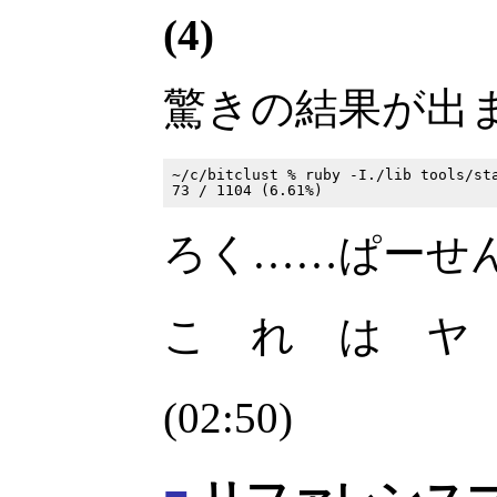
(4)
驚きの結果が出
~/c/bitclust % ruby -I./lib tools/sta
ろく……ぱーせ
こ れ は ヤ
(02:50)