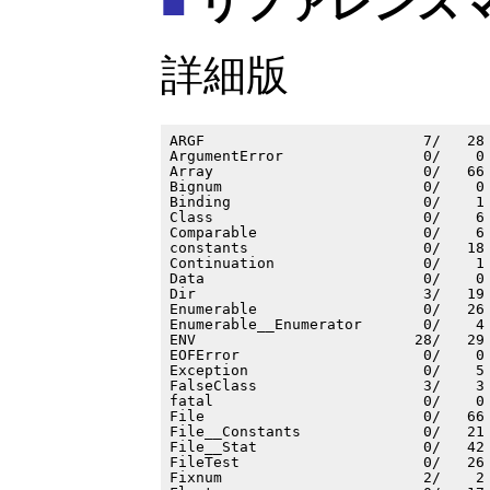
■
リファレンスマニ
詳細版
ARGF                         7/   28 
ArgumentError                0/    0 
Array                        0/   66 
Bignum                       0/    0 
Binding                      0/    1 
Class                        0/    6 
Comparable                   0/    6 
constants                    0/   18 
Continuation                 0/    1 
Data                         0/    0 
Dir                          3/   19 
Enumerable                   0/   26 
Enumerable__Enumerator       0/    4 
ENV                         28/   29 
EOFError                     0/    0 
Exception                    0/    5 
FalseClass                   3/    3 
fatal                        0/    0 
File                         0/   66 
File__Constants              0/   21 
File__Stat                   0/   42 
FileTest                     0/   26 
Fixnum                       2/    2 