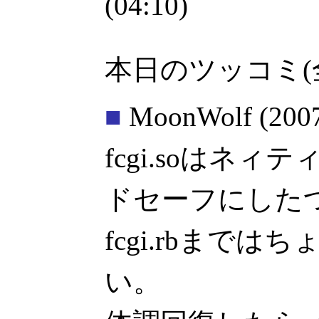
(04:10)
本日のツッコミ(
■
MoonWolf
(200
fcgi.soはネ
ドセーフにした
fcgi.rbまで
い。