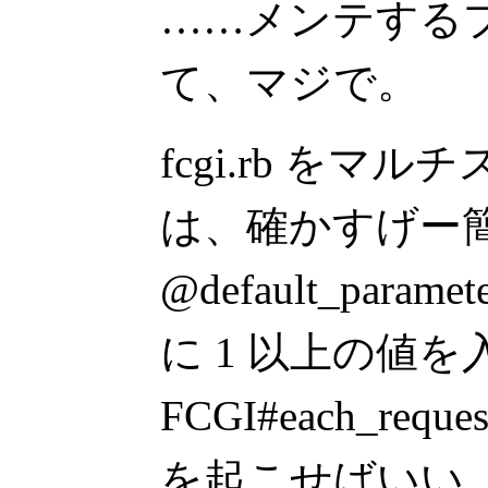
……メンテする
て、マジで。
fcgi.rb をマ
は、確かすげー
@default_parame
に 1 以上の値
FCGI#each_requ
を起こせばいい