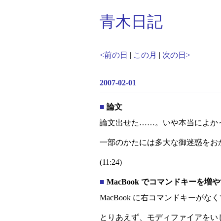
青木日記
<前の日
|
この月
|
次の日>
2007-02-01
■
論文
論文出せた……。いや本当によか
一部のかたには多大な御迷惑をお
(11:24)
■
MacBook でコマンドキーを増
MacBook に右コマンドキー
とりあえず、モディファイアをいじ