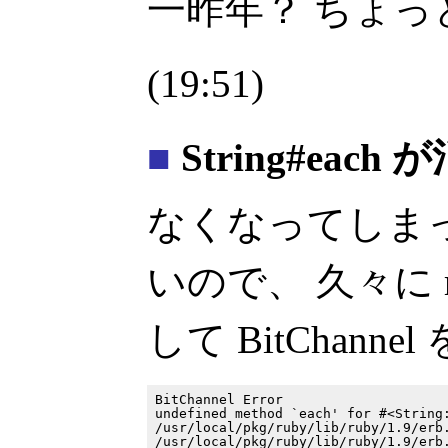
一昨年？ ちょっ
(19:51)
■
String#each 
なくなってしま
いので、 久々に 
して BitChann
BitChannel Error

undefined method `each' for #<String:
/usr/local/pkg/ruby/lib/ruby/1.9/erb.
/usr/local/pkg/ruby/lib/ruby/1.9/erb.