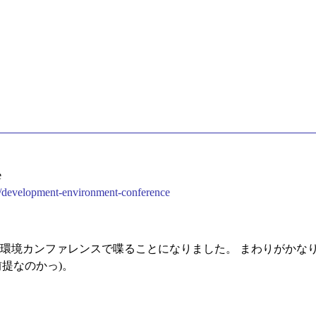
e
/28/development-environment-conference
s の開発環境カンファレンスで喋ることになりました。 まわりがか
前提なのかっ)。