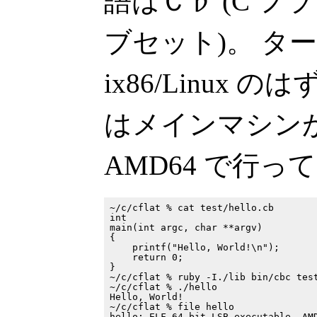
語はＣ♭ (C フ
ブセット)。 タ
ix86/Linux
はメインマシンが 
AMD64 で行っ
~/c/cflat % cat test/hello.cb        
int

main(int argc, char **argv)

{

    printf("Hello, World!\n");

    return 0;

}

~/c/cflat % ruby -I./lib bin/cbc test
~/c/cflat % ./hello                  
Hello, World!

~/c/cflat % file hello               