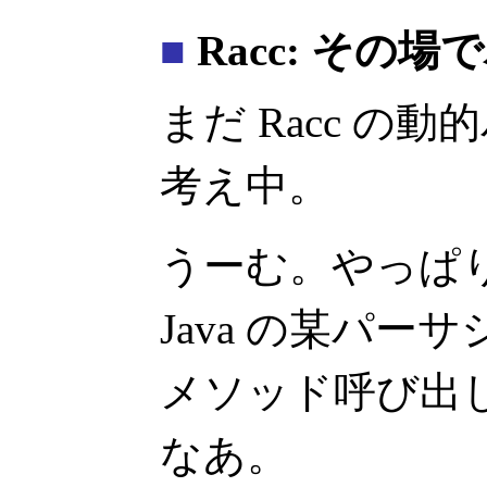
■
Racc: その
まだ Racc の
考え中。
うーむ。やっぱ
Java の某パ
メソッド呼び出
なあ。