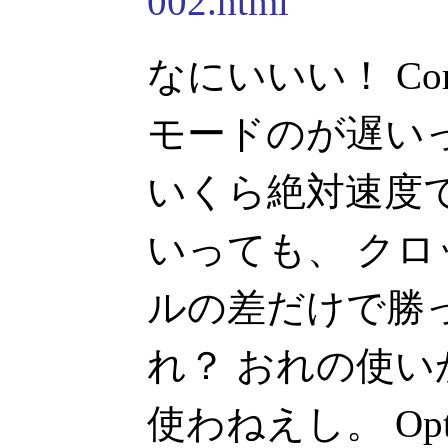
002.html
なにいいい！ Core
モードのが遅い
いくら絶対速度で 
いっても、 ク
ルの差だけで勝
れ？ おれの使いか
使わねえし。 Op