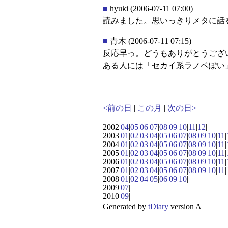
■
hyuki
(2006-07-11 07:00)
読みました。思いっきりメタに話を振
■
青木
(2006-07-11 07:15)
反応早っ。どうもありがとうござ
ある人には「セカイ系ラノベぽい
<前の日
|
この月
|
次の日>
2002|
04
|
05
|
06
|
07
|
08
|
09
|
10
|
11
|
12
|
2003|
01
|
02
|
03
|
04
|
05
|
06
|
07
|
08
|
09
|
10
|
11
|
2004|
01
|
02
|
03
|
04
|
05
|
06
|
07
|
08
|
09
|
10
|
11
|
2005|
01
|
02
|
03
|
04
|
05
|
06
|
07
|
08
|
09
|
10
|
11
|
2006|
01
|
02
|
03
|
04
|
05
|
06
|
07
|
08
|
09
|
10
|
11
|
2007|
01
|
02
|
03
|
04
|
05
|
06
|
07
|
08
|
09
|
10
|
11
|
2008|
01
|
02
|
04
|
05
|
06
|
09
|
10
|
2009|
07
|
2010|
09
|
Generated by
tDiary
version A