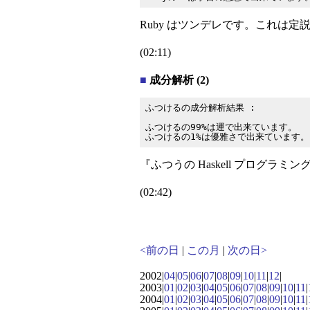
Ruby はツンデレです。これは定
(02:11)
■
成分解析 (2)
ふつけるの成分解析結果 :

ふつけるの99%は運で出来ています。

『ふつうの Haskell プログラミ
(02:42)
<前の日
|
この月
|
次の日>
2002|
04
|
05
|
06
|
07
|
08
|
09
|
10
|
11
|
12
|
2003|
01
|
02
|
03
|
04
|
05
|
06
|
07
|
08
|
09
|
10
|
11
|
2004|
01
|
02
|
03
|
04
|
05
|
06
|
07
|
08
|
09
|
10
|
11
|