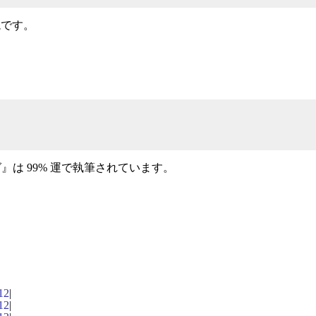
説です。
ング』は 99% 運で執筆されています。
12
|
12
|