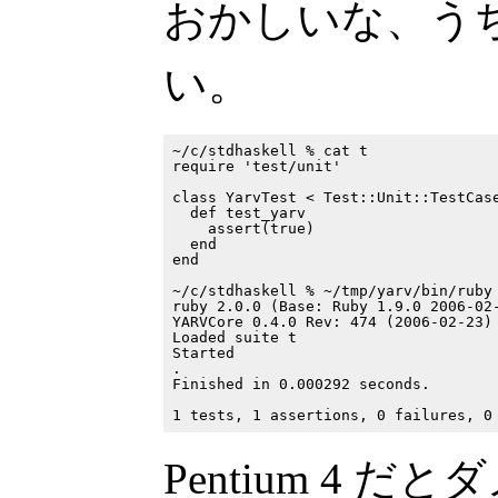
おかしいな、う
い。
~/c/stdhaskell % cat t

require 'test/unit'

class YarvTest < Test::Unit::TestCase
  def test_yarv

    assert(true)

  end

end

~/c/stdhaskell % ~/tmp/yarv/bin/ruby 
ruby 2.0.0 (Base: Ruby 1.9.0 2006-02-
YARVCore 0.4.0 Rev: 474 (2006-02-23) 
Loaded suite t

Started

.

Finished in 0.000292 seconds.

Pentium 4 