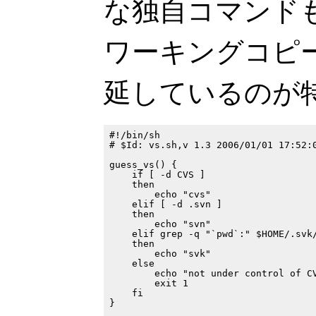
な独自コマンドも
ワーキングコピ
延しているのが
#!/bin/sh

# $Id: vs.sh,v 1.3 2006/01/01 17:52:0
guess_vs() {

    if [ -d CVS ]

    then

        echo "cvs"

    elif [ -d .svn ]

    then

        echo "svn"

    elif grep -q "`pwd`:" $HOME/.svk/
    then

        echo "svk"

    else

        echo "not under control of CV
        exit 1

    fi

}
