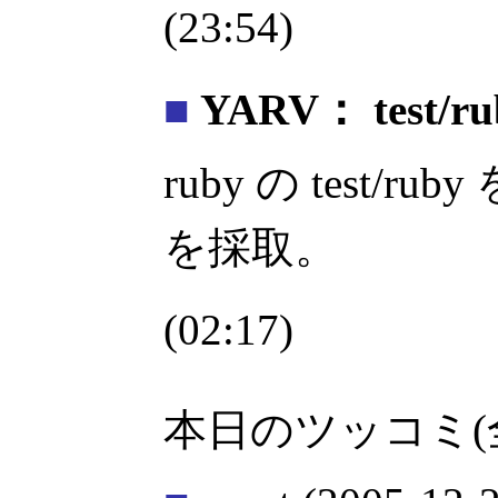
(23:54)
■
YARV： test
ruby の test/ru
を採取。
(02:17)
本日のツッコミ(