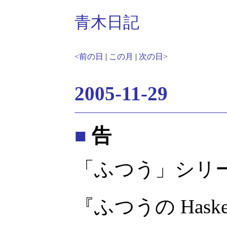
青木日記
<前の日
|
この月
|
次の日>
2005-11-29
■
告
「ふつう」シリ
『ふつうの Hask