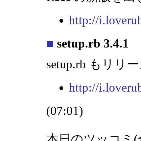
http://i.loveru
■
setup.rb 3.4.1
setup.rb も
http://i.loveru
(07:01)
本日のツッコミ(