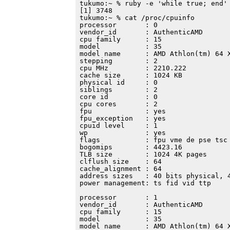
tukumo:~ % ruby -e 'while true; end' 
[1] 3748

tukumo:~ % cat /proc/cpuinfo

processor       : 0

vendor_id       : AuthenticAMD

cpu family      : 15

model           : 35

model name      : AMD Athlon(tm) 64 X
stepping        : 2

cpu MHz         : 2210.222

cache size      : 1024 KB

physical id     : 0

siblings        : 2

core id         : 0

cpu cores       : 2

fpu             : yes

fpu_exception   : yes

cpuid level     : 1

wp              : yes

flags           : fpu vme de pse tsc
bogomips        : 4423.16

TLB size        : 1024 4K pages

clflush size    : 64

cache_alignment : 64

address sizes   : 40 bits physical, 4
power management: ts fid vid ttp

processor       : 1

vendor_id       : AuthenticAMD

cpu family      : 15

model           : 35

model name      : AMD Athlon(tm) 64 X