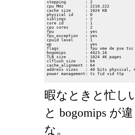
stepping        : 2

cpu MHz         : 2210.222

cache size      : 1024 KB

physical id     : 0

siblings        : 2

core id         : 1

cpu cores       : 2

fpu             : yes

fpu_exception   : yes

cpuid level     : 1

wp              : yes

flags           : fpu vme de pse tsc
bogomips        : 4423.16

TLB size        : 1024 4K pages

clflush size    : 64

cache_alignment : 64

address sizes   : 40 bits physical, 4
power management: ts fid vid ttp

暇なときと忙しいと
と bogomips
な。