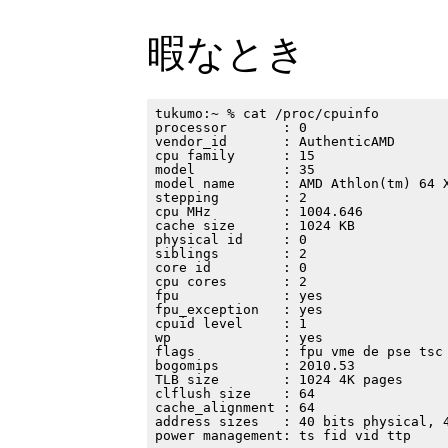
暇なとき
tukumo:~ % cat /proc/cpuinfo

processor       : 0

vendor_id       : AuthenticAMD

cpu family      : 15

model           : 35

model name      : AMD Athlon(tm) 64 X
stepping        : 2

cpu MHz         : 1004.646

cache size      : 1024 KB

physical id     : 0

siblings        : 2

core id         : 0

cpu cores       : 2

fpu             : yes

fpu_exception   : yes

cpuid level     : 1

wp              : yes

flags           : fpu vme de pse tsc
bogomips        : 2010.53

TLB size        : 1024 4K pages

clflush size    : 64

cache_alignment : 64

address sizes   : 40 bits physical, 4
power management: ts fid vid ttp
