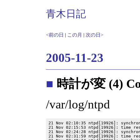
青木日記
<前の日
|
この月
|
次の日>
2005-11-23
■
時計が変 (4) Coo
/var/log/ntpd
21 Nov 02:10:35 ntpd[19926]: synchron
21 Nov 02:15:53 ntpd[19926]: time res
21 Nov 02:24:28 ntpd[19926]: synchron
21 Nov 02:31:59 ntpd[19926]: time res