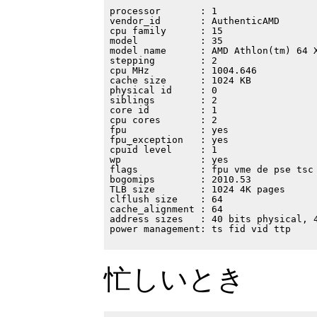
processor       : 1

vendor_id       : AuthenticAMD

cpu family      : 15

model           : 35

model name      : AMD Athlon(tm) 64 X
stepping        : 2

cpu MHz         : 1004.646

cache size      : 1024 KB

physical id     : 0

siblings        : 2

core id         : 1

cpu cores       : 2

fpu             : yes

fpu_exception   : yes

cpuid level     : 1

wp              : yes

flags           : fpu vme de pse tsc
bogomips        : 2010.53

TLB size        : 1024 4K pages

clflush size    : 64

cache_alignment : 64

address sizes   : 40 bits physical, 4
power management: ts fid vid ttp

忙しいとき