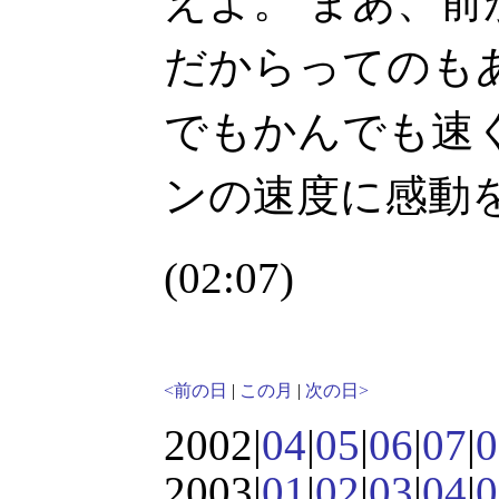
えよ。 まあ、前が Pe
だからってのも
でもかんでも速
ンの速度に感動
(02:07)
<前の日
|
この月
|
次の日>
2002|
04
|
05
|
06
|
07
|
0
2003|
01
|
02
|
03
|
04
|
0