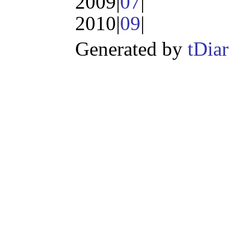
2009|
07
|
2010|
09
|
Generated by
tDia