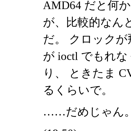
AMD64 だと
が、比較的なん
だ。 クロックが飛
が ioctl で
り、 ときたま CV
るくらいで。
……だめじゃん