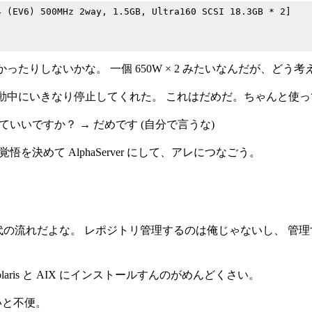
 (EV6) 500MHz 2way, 1.5GB, Ultra160 SCSI 18.3GB * 2]

たりしないかな。 一個 650W × 2 みたいなんだが、どう
動中にいきなり停止してくれた。 これはだめだ。ちゃんと使っ
ていいですか？ → だめです (自分で言うな)
を決めて AlphaServer にして、アレにつなごう。
。ま、時代の流れだよな。 レポジトリ管理するのは俺じゃないし、 
Solaris と AIX にインストールすんのがめんどくさい。
いと不便。