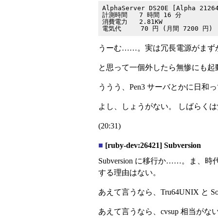
AlphaServer DS20E [Alpha 21264
計測時間   7 時間 16 分

消費電力   2.81KW

うーむ……。実は冗長電源がまずかっ
と思って一個外したら無惨にも起
ううう、Pen3 サーバとかに日和っ
よし、しょうがない。 しばらくは覚悟
(20:31)
■
[ruby-dev:26421] Subversion
Subversion に移行か……
する理由はない。
あえて言うなら、Tru64UNIX と 
あえて言うなら、cvsup 相当がな