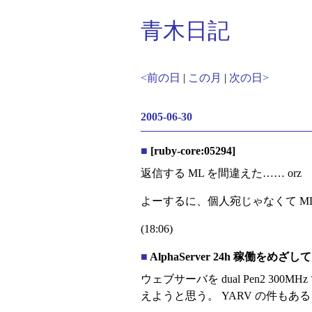
青木日記
<前の日
|
この月
|
次の日>
2005-06-30
■
[ruby-core:05294]
返信する ML を間違えた…… orz
よーするに、個人宛じゃなくて M
(18:06)
■
AlphaServer 24h 稼働をめざして
ウェブサーバを dual Pen2 300MH
えようと思う。 YARV の件もあ