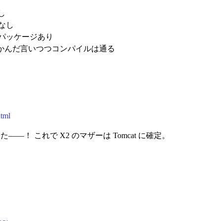
なし
題なし
 公式パッケージあり
なんだかんだ言いつつコンパイルは通る
html
サポートきた――！ これで X2 のマザーは Tomcat に確定。