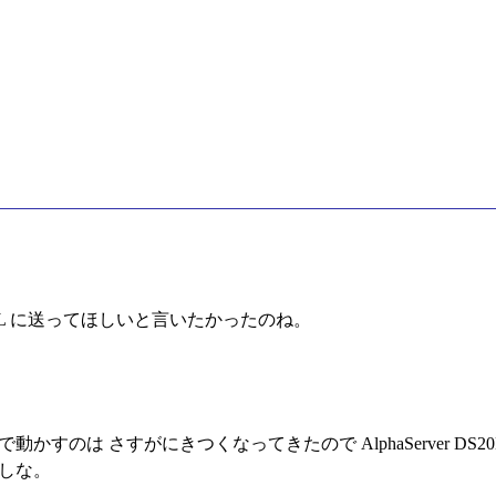
L に送ってほしいと言いたかったのね。
z で動かすのは さすがにきつくなってきたので AlphaServer DS20E (
るしな。