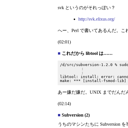
svk というのがそれっぽい？
http://svk.elixus.org/
へー、Perl で書いてあるんだ。
(02:01)
■
これだから libtool は……
/d/src/subversion-1.2.0 % sudo
         ：

         ：

libtool: install: error: canno
あー嫌だ嫌だ。UNIX までだんだん
(02:14)
■
Subversion (2)
うちのマシンたちに Subversio