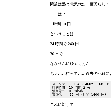
問題は熱と電気代だ。庶民らしく
……は？
1 時間 10 円
ということは
24 時間で 240 円
30 日で
ななせんにひゃくえん―――――
ちょ……待って……過去の記録に
メインマシン [P4 2.4GHz, 1GB, P-AT
計測時間  10 時間 2 分

消費電力  0.78kWh

これに対して