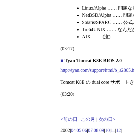
Linux/Alpha …… 問題
NetBSD/Alpha …… 問
Solaris/SPARC ……
Tru64UNIX …… 
AIX …… (泣)
(03:17)
■
Tyan Tomcat K8E BIOS 2.0
http://tyan.com/support/html/b_s2865.
Tomcat K8E の dual core 
(03:20)
<前の日
|
この月
|
次の日>
2002|
04
|
05
|
06
|
07
|
08
|
09
|
10
|
11
|
12
|