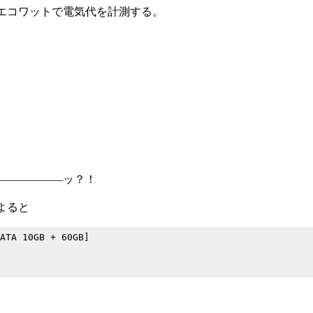
エコワットで電気代を計測する。
――――――ッ？！
よると
A 10GB + 60GB]
