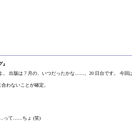
グ』
。 出版は 7 月の、いつだったかな……。20 日台です。 今
間に合わないことが確定。
…って……ちょ (笑)