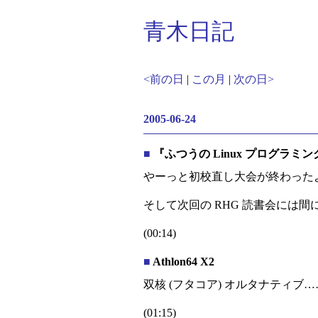
青木日記
<前の日
|
この月
|
次の日>
2005-06-24
■
『ふつうの Linux プログラミン
やーっと初校直し大会が終わったよ
そして次回の RHG 読書会には
(00:14)
■
Athlon64 X2
双核 (フタコア) オルタナティブ…
(01:15)