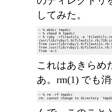
のディレクトリを File
してみた。
~ % mkdir tmpdir

~ % chmod 0 tmpdir

~ % ruby -rfileutils -e 'FileUtils.re
/usr/lib/ruby/1.9/fileutils.rb:728:in
from /usr/lib/ruby/1.9/fileutils.rb:7
from /usr/lib/ruby/1.9/fileutils.rb:7
これはあきらめ
あ。rm(1) で
~ % rm -rf tmpdir
