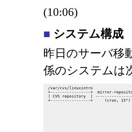
(10:06)
■
システム構成
昨日のサーバ移
係のシステムは
 /var/cvs/linuxintro                 
 +-----------------+  mirror-reposito
 | CVS repository  | ----------------
 +-----------------+     (cron, 15") 
                                     
                                     
                                     
                                     
                                     
                                     
                                     