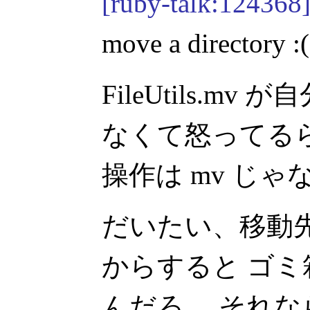
[ruby-talk:124368
move a directory :(
FileUtils.m
なくて怒ってる
操作は mv じ
だいたい、移動先の 
からすると ゴ
んだろ。 それ