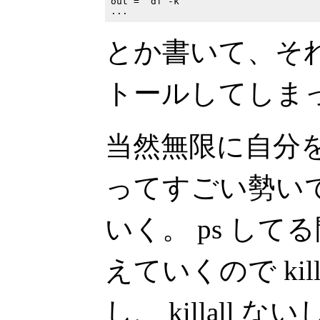
out = `df -k`

とか書いて、それを 
トールしてしまっ
当然無限に自分
ってすごい勢い
いく。 ps し
えていくので ki
し、 killall 