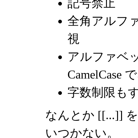
記号禁止
全角アルフ
視
アルファベ
CamelCa
字数制限も
なんとか [[...
いつかない。