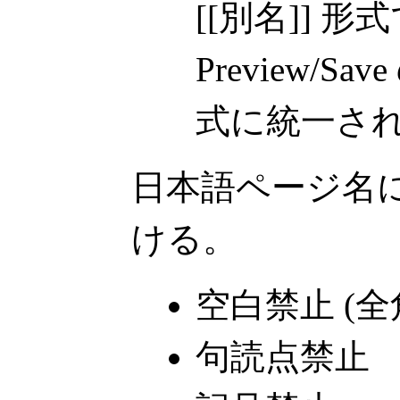
[[別名]] 
Preview/Sa
式に統一さ
日本語ページ名
ける。
空白禁止 (全
句読点禁止