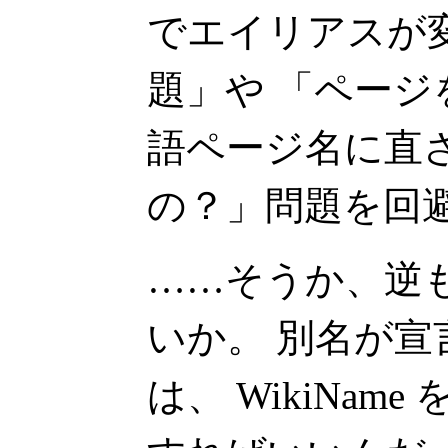
でエイリアスが
題」や 「ペー
語ページ名に直
の？」問題を回
……そうか、逆
いか。 別名が
は、 WikiNam