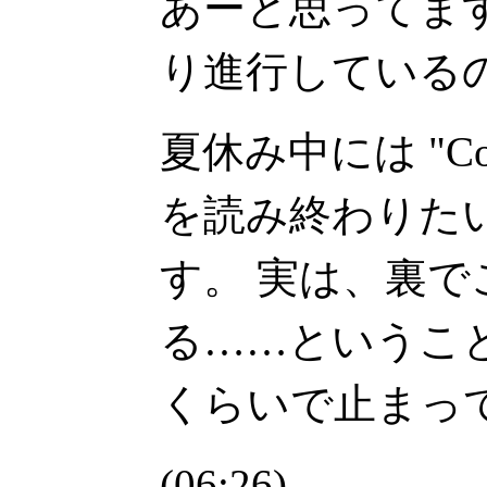
あーと思ってま
り進行している
夏休み中には "Conce
を読み終わりた
す。 実は、裏
る……ということ
くらいで止まっ
(06:26)