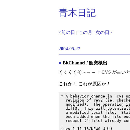
青木日記
<前の日
|
この月
|
次の日>
2004-05-27
■
BitChannel / 衝突検出
くくくくそ～～～！ CVS が古
これか！ これが原因か！
* A behavior change in `cvs up
  revision of rev2 (ie, checke
  modified).  The operation is
  diff3.  This will potentiall
  a modified local file.  Stat
  been added when the file wou
  request ("[file] already con