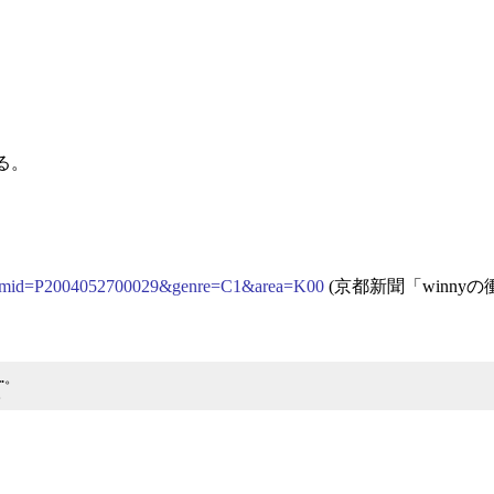
る。
.php?mid=P2004052700029&genre=C1&area=K00
(京都新聞「winny
。
