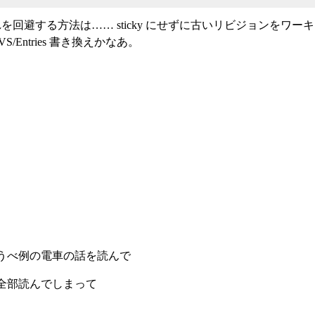
、これを回避する方法は…… sticky にせずに古いリビジョンを
/Entries 書き換えかなあ。
うべ例の電車の話を読んで
全部読んでしまって
。