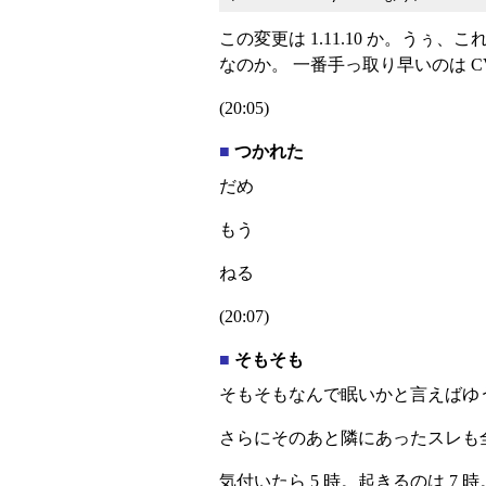
この変更は 1.11.10 か。うぅ
なのか。 一番手っ取り早いのは CVS
(20:05)
■
つかれた
だめ
もう
ねる
(20:07)
■
そもそも
そもそもなんで眠いかと言えばゆ
さらにそのあと隣にあったスレも
気付いたら 5 時。起きるのは 7 時