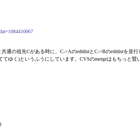
?dat=1084410067
と共通の祖先Cがある時に、C->AのeditlistとC->Bのeditli
てゆく)というふうにしています。CVSのmergeはもちっと賢
)