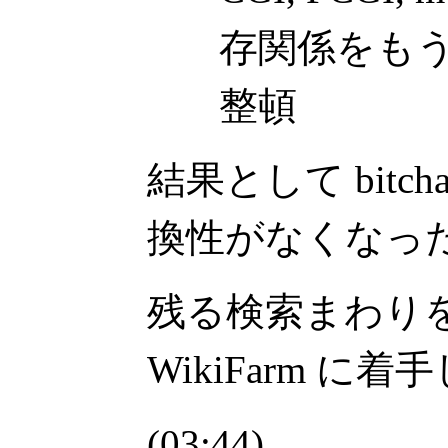
存関係をも
整頓
結果として bitchan
換性がなくなっ
残る検索まわり
WikiFarm に
(03:44)