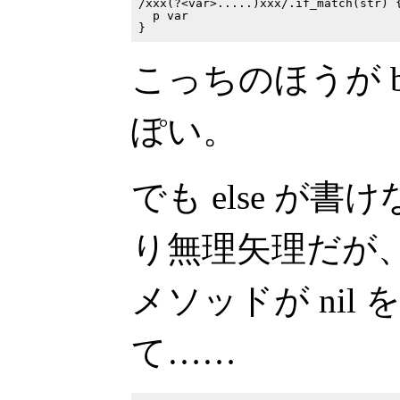
/xxx(?<var>.....)xxx/.if_match(str) {
  p var

こっちのほうが bi
ぽい。
でも else が
り無理矢理だが
メソッドが nil
て……