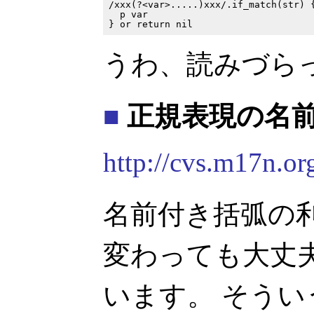
/xxx(?<var>.....)xxx/.if_match(str) {
  p var

うわ、読みづら
■
正規表現の名前付
http://cvs.m17n.o
名前付き括弧の
変わっても大丈
います。 そう