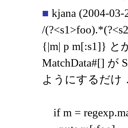
■
kjana
(2004-03-
/(?<s1>foo).*(?<s2
{|m| p m[:s1]} 
MatchData#[]
ようにするだけ．微
if m = regexp.mat