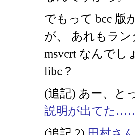
でもって bcc
が、 あれもラ
msvcrt なん
libc？
(追記) あー、
説明が出てた…
(追記 2)
田村さ