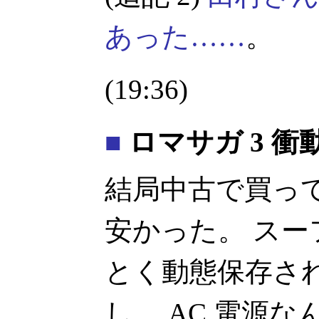
あった……
。
(19:36)
■
ロマサガ 3 衝
結局中古で買って
安かった。 ス
とく動態保存さ
し。 AC 電源