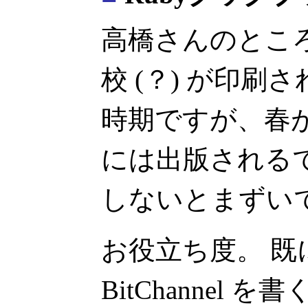
高橋さんのとこ
校 (？) が印刷
時期ですが、春
には出版される
しないとまずい
お役立ち度。 既に t
BitChannel