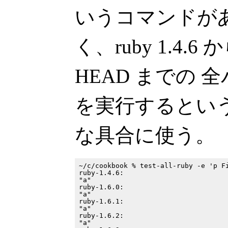
いうコマンドが
く、ruby 1.4.6 から
HEAD までの
を実行するとい
な具合に使う。
~/c/cookbook % test-all-ruby -e 'p Fi
ruby-1.4.6:

"a"

ruby-1.6.0:

"a"

ruby-1.6.1:

"a"

ruby-1.6.2:

"a"
