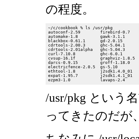
の程度。
~/c/cookbook % ls /usr/pkg

autoconf-2.59        firebird-0.7    
automake-1.8         gawk-3.1.1      
blackbox-0.61.1      gd-2.0.15       
cdrtools-2.00.3      ghc-5.04.1      
cdrtools-2.01alpha   ghc-5.04.3      
curl-7.10.8          ghc-6.0.1       
cvsup-16.1f          graphviz-1.8.5  
darcs-0.9.15         groff-1.18.0    
electricfence-2.0.5  gs-5.10         
ethtool-1.8          j2sdk1.4.0_01   
expat-1.95.7         j2sdk1.4.1_01   
/usr/pkg という
ってきたのだが
ちなみに /usr/