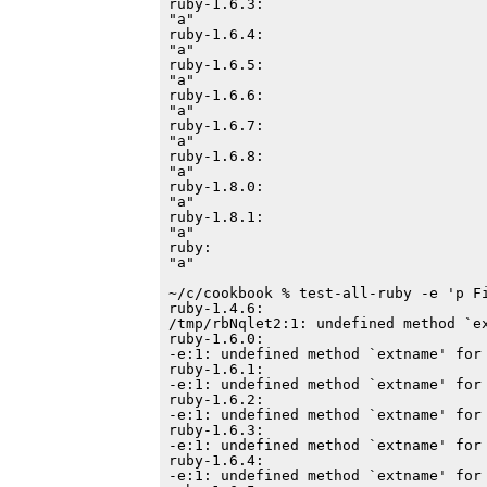
ruby-1.6.3:

"a"

ruby-1.6.4:

"a"

ruby-1.6.5:

"a"

ruby-1.6.6:

"a"

ruby-1.6.7:

"a"

ruby-1.6.8:

"a"

ruby-1.8.0:

"a"

ruby-1.8.1:

"a"

ruby:

"a"

~/c/cookbook % test-all-ruby -e 'p Fi
ruby-1.4.6:

/tmp/rbNqlet2:1: undefined method `ex
ruby-1.6.0:

-e:1: undefined method `extname' for 
ruby-1.6.1:

-e:1: undefined method `extname' for 
ruby-1.6.2:

-e:1: undefined method `extname' for 
ruby-1.6.3:

-e:1: undefined method `extname' for 
ruby-1.6.4:

-e:1: undefined method `extname' for 