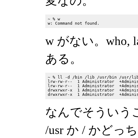
変なの。
~ % w

w がない。who, l
ある。
~ % ll -d /bin /lib /usr/bin /usr/lib
lrw-rw-r--  1 Administrator  +Adminis
lrw-rw-r--  1 Administrator  +Adminis
drwxrwxr-x  1 Administrator  +Adminis
なんでそういう
/usr か / か