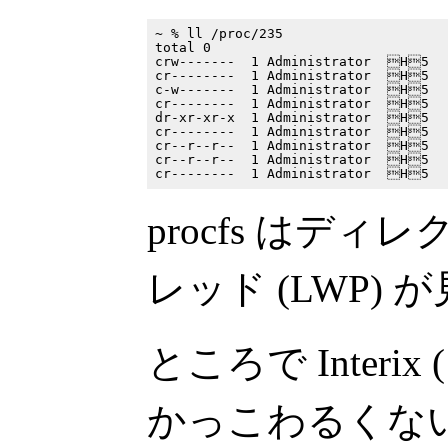
~ % ll /proc/235

total 0

crw-------  1 Administrator  H5   
cr--------  1 Administrator  H5   
c-w-------  1 Administrator  H5   
cr--------  1 Administrator  H5   
dr-xr-xr-x  1 Administrator  H5   
cr--------  1 Administrator  H5   
cr--r--r--  1 Administrator  H5   
cr--r--r--  1 Administrator  H5   
procfs はデ
レッド (LWP)
ところで Interi
かっこわるくな