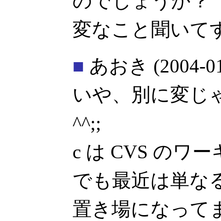
のでしょうか？
変なこと聞いてす
■
あおき
(2004-0
いや、別に変じ
^^;;
c は CVS の
でも最近は単な
置き場になって