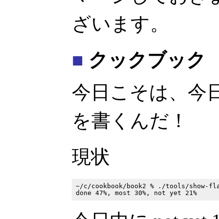
ざいます。
■
クックブック
今日こそは、今
を書くんだ！
現状
~/c/cookbook/book2 % ./tools/show-fla