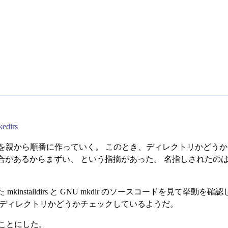
kedirs
トリを親から順番に作っていく。 このとき、ディレクトリかどうかチェッ
からまずい、 という指摘があった。 名指しされたのは ftools だ
nstalldirs と GNU mkdir のソースコードを見て挙動を確
がディレクトリかどうかチェックしているようだ。
いくことにした。