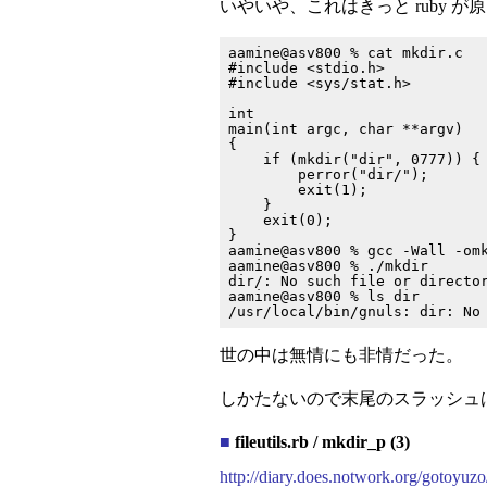
いやいや、これはきっと ruby 
aamine@asv800 % cat mkdir.c

#include <stdio.h>

#include <sys/stat.h>

int

main(int argc, char **argv)

{

    if (mkdir("dir", 0777)) {

        perror("dir/");

        exit(1);

    }

    exit(0);

}

aamine@asv800 % gcc -Wall -omk
aamine@asv800 % ./mkdir

dir/: No such file or director
aamine@asv800 % ls dir

世の中は無情にも非情だった。
しかたないので末尾のスラッシュはあらかじ
■
fileutils.rb / mkdir_p (3)
http://diary.does.notwork.org/gotoyu