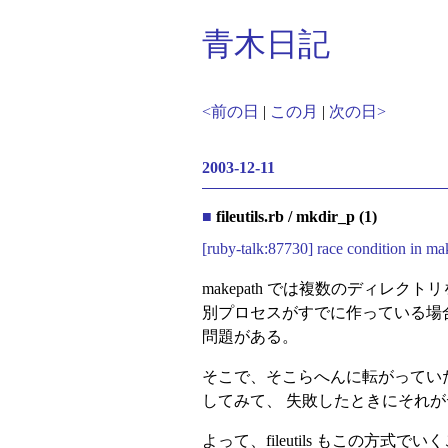
青木日記
<前の日
|
この月
|
次の日>
2003-12-11
■
fileutils.rb / mkdir_p (1)
[ruby-talk:87730] race condition in ma
makepath では複数のディレク
別プロセスがすでに作っている場合がある
問題がある。
そこで、そこらへんに転がっていた mki
してみて、 失敗したときにそれ
よって、fileutils もこの方式で