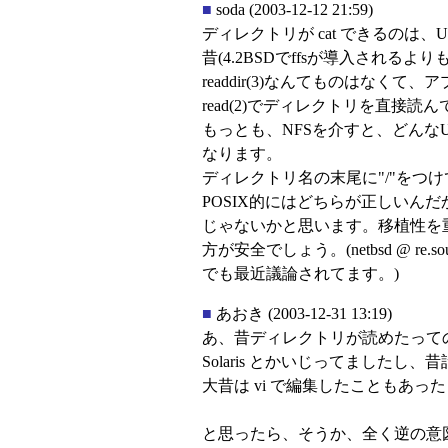
■
soda
(2003-12-12 21:59)
ディレクトリが cat できるのは、
昔(4.2BSDでffsが導入されるよりも前)
readdir(3)なんてものはなくて
read(2)でディレクトリを直接読
もっとも、NFSを介すと、どんなUNI
なります。
ディレクトリ名の末尾に"/"をつ
POSIX的にはどちらが正しいん
じゃないかと思います。移植性を
方が安全でしょう。(netbsd @ re
でも最近議論されてます。)
■
あおき
(2003-12-31 13:19)
あ、昔ディレクトリが読めたって
Solaris とかいじってましたし
大昔は vi で編集したこともあっ
と思ったら、そうか、全く逆の意