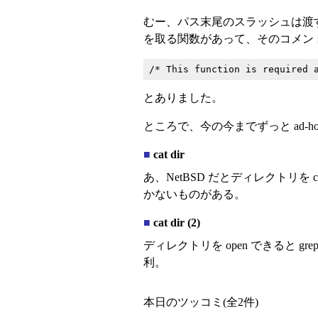
むー、パス末尾のスラッシュは渡す側が取り
を取る関数があって、そのコメン
とありました。
ところで、今の今までずっと ad-hoc
■
cat dir
あ、NetBSD だとディレクトリを
かないものがある。
■
cat dir (2)
ディレクトリを open できると gr
利。
本日のツッコミ(全2件)