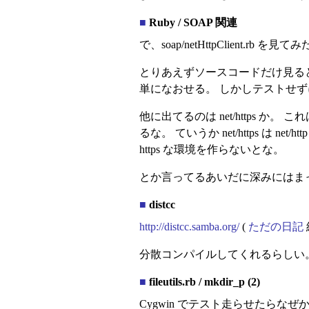
■
Ruby / SOAP 関連
で、soap/netHttpClient.rb を見て
とりあえずソースコードだけ見ると、 netH
単になおせる。 しかしテストせずに
他に出てるのは net/https か
るな。 ていうか net/https 
https な環境を作らないとな。
とか言ってるあいだに深みにはま
■
distcc
http://distcc.samba.org/
(
ただの日記
分散コンパイルしてくれるらしい。こ
■
fileutils.rb / mkdir_p (2)
Cygwin でテスト走らせたらな