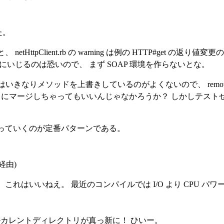
みた。
ttpClient.rb の warning は例の HTTP#get の返り値
いじるのは恐いので、 まず SOAP 環境を作らないとな。
。 これはいきなりメソッドを上書きしているのがよくないので、 remov
は net/http にマージしちゃってもいいんじゃなかろうか？ しかし
っていくのが定番パターンである。
経由)
れはいいねえ。 最近のコンパイルでは I/O より CPU パ
ぜかカレントディレクトリが真っ新に！ ひいー。