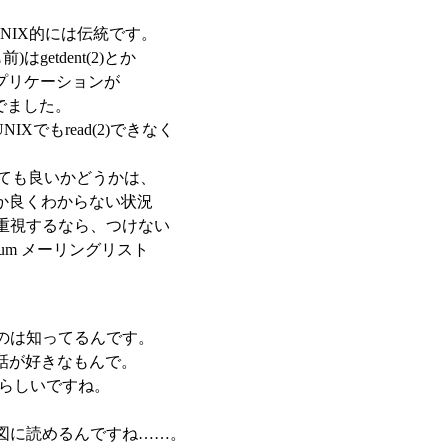
UNIX的には伝統です。
はgetdent(2)とか
、アプリケーションが
んでました。
Xでもread(2)できなく
けても良いかどうかは、
だか良くわからない状況
重視するなら、つけない
.soum メーリングリスト
のは知ってるんです。
、昔話が好きなもんで。
たらしいですね。
図に読めるんですね……。