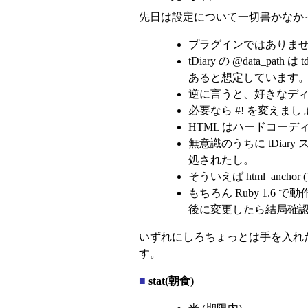
先日は設定について一切書かなか
プラグインではありません
tDiary の @data_pat
あると想定しています。 従って
逆に言うと、好きなディレ
必要なら #! を変えまし
HTML はハードコー
無意識のうちに tDia
処されたし。
そういえば html_ancho
もちろん Ruby 1.6
後に変更したら結局確
いずれにしろちょっとは手を入れ
す。
■
stat(朝食)