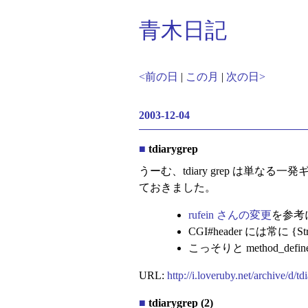
青木日記
<前の日
|
この月
|
次の日>
2003-12-04
■
tdiarygrep
うーむ、tdiary grep は
ておきました。
rufein さんの変更
を参考に
CGI#header には常に {S
こっそりと method_def
URL:
http://i.loveruby.net/archive/d/td
■
tdiarygrep (2)