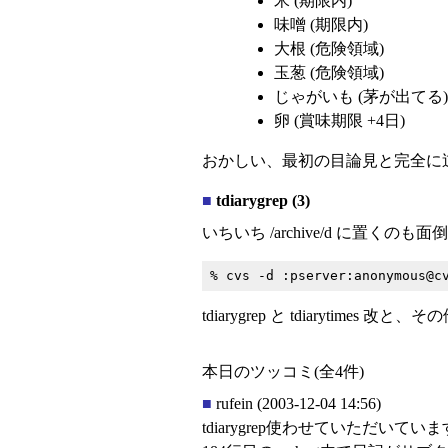
米 (期限内)
味噌 (期限内)
大根 (危険領域)
玉葱 (危険領域)
じゃがいも (茅が出てる)
卵 (賞味期限 +4日)
おかしい、最初の目論見と完全に
■
tdiarygrep (3)
いちいち /archive/d に置く
tdiarygrep と tdiarytime
本日のツッコミ(全4件)
■
rufein
(2003-12-04 14:56)
tdiarygrep使わせていただい