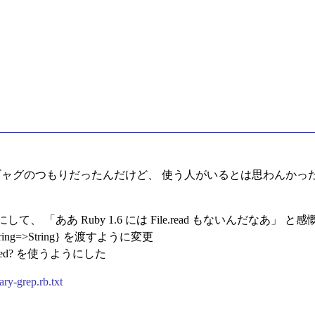
単なる一発ギャグのつもりだったんだけど、 使う人がいるとは思わん
して、 「ああ Ruby 1.6 には File.read もないんだなあ」 と感慨
tring=>String} を渡すように変更
ined? を使うようにした
iary-grep.rb.txt