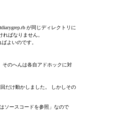
と tdiarygrep.rb が同じディレクトリに
置かなければなりません。
すればよいのです。
す。 そのへんは各自アドホックに対
 で一回だけ動かしました。 しかしその
細はソースコードを参照」なので