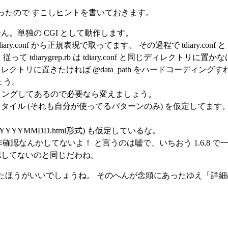
ったので すこしヒントを書いておきます。
。単独の CGI として動作します。
h は tdiary.conf から正規表現で取ってます。 その過程で tdiary.conf 
 tdiarygrep.rb は tdiary.conf と同じディレクトリに
クトリに置きたければ @data_path をハードコーディング
ょう。
ディングしてあるので必要なら変えましょう。
ry スタイル (それも自分が使ってるパターンのみ) を仮定してま
r (YYYYMMDD.html形式) も仮定しているな。
 で動作確認なんかしてないよ！ と言うのは嘘で、いちおう 1.6.8
認してないのと同じだわね。
たほうがいいでしょうね。 そのへんが念頭にあったゆえ「詳