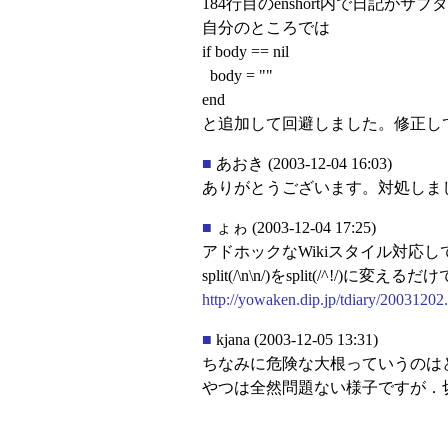
184行目のenshort内で日記が
自分のところでは
if body == nil
body = ""
end
と追加して回避しました。修正し
■
あおき
(2003-12-04 16:03)
ありがとうございます。対処しま
■
ょゎ
(2003-12-04 17:25)
アドホックなWikiスタイル対応
split(/\n\n/)をsplit(/^!/)に
http://yowaken.dip.jp/tdiary/20031202
■
kjana
(2003-12-05 13:31)
ちなみに危険な大根っていうのは
やつは全然問題ない様子ですが．