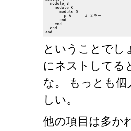
  module B

    module C

      module D

        p A      # エラー

      end

    end

  end

ということでし
にネストしてる
な。 もっとも
しい。
他の項目は多か