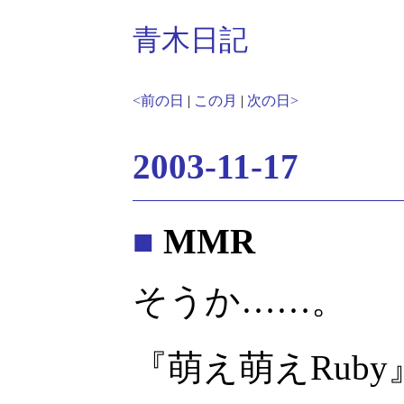
青木日記
<前の日
|
この月
|
次の日>
2003-11-17
■
MMR
そうか……。
『萌え萌えRuby