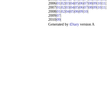
2006|
01
|
02
|
03
|
04
|
05
|
06
|
07
|
08
|
09
|
10
|
11
|
2007|
01
|
02
|
03
|
04
|
05
|
06
|
07
|
08
|
09
|
10
|
11
|
2008|
01
|
02
|
04
|
05
|
06
|
09
|
10
|
2009|
07
|
2010|
09
|
Generated by
tDiary
version A