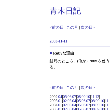
青木日記
<前の日
|
この月
|
次の日>
2003-11-11
■
Rubyな理由
結局のところ、(俺が) Ruby を使
る。
<前の日
|
この月
|
次の日>
2002|
04
|
05
|
06
|
07
|
08
|
09
|
10
|
11
|
12
|
2003|
01
|
02
|
03
|
04
|
05
|
06
|
07
|
08
|
09
|
10
|
11
|
2004|
01
|
02
|
03
|
04
|
05
|
06
|
07
|
08
|
09
|
10
|
11
|
2005|
01
|
02
|
03
|
04
|
05
|
06
|
07
|
08
|
09
|
10
|
11
|