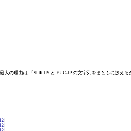
う最大の理由は 「Shift JIS と EUC-JP の文字列をまともに
12
|
12
|
12
|