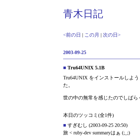
青木日記
<前の日
|
この月
|
次の日>
2003-09-25
■
Tru64UNIX 5.1B
Tru64UNIX をインストール
た。
世の中の無常を感じたのでしばら
本日のツッコミ(全1件)
■
すぎむし
(2003-09-25 20:50)
旅 < ruby-dev summaryはぁ (;_;)