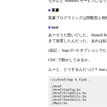
ちゃんと Windows サービスに
■
富豪
富豪プログラミングは関数型と相
■
href
あーそうだ思いだした。 Haskell Re
きて放置したんだった。 あれは
(追記： hugs の +h オプショ
GHC で動かしてみるか。
んーと、どうするんだっけ？ man ghc …
~/c/href/tmp % find .

.

./Href

./Href/Config.hs

./Href/FileUtils.hs

./Href/HrefUtils.hs

./Href/TextUtils.hs
