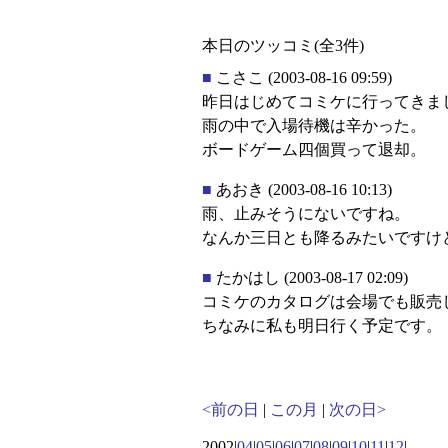
本日のツッコミ(全3件)
■
こさこ
(2003-08-16 09:59)
昨日はじめてコミケに行ってきま
雨の中で入場待機は辛かった。
ボードゲーム四個買って退却。
■
あおき
(2003-08-16 10:13)
雨、止みそうにないですね。
なんか三日とも降るみたいですけ
■
たかはし
(2003-08-17 02:09)
コミケのカタログは会場でも販売
ちなみに私も明日行く予定です。
<前の日
|
この月
|
次の日>
2002|
04
|
05
|
06
|
07
|
08
|
09
|
10
|
11
|
12
|