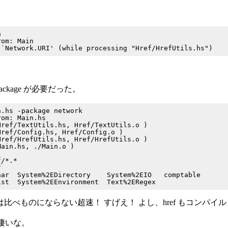


om: Main

ckage が必要だった。
.hs -package network

om: Main.hs

ref/TextUtils.hs, Href/TextUtils.o )

ref/Config.hs, Href/Config.o )

ref/HrefUtils.hs, Href/HrefUtils.o )

ain.hs, ./Main.o )

/*.*



ar  System%2EDirectory    System%2EIO   comptable

とは比べものにならない超速！ すげえ！ よし、href もコンパイ
凄いな。