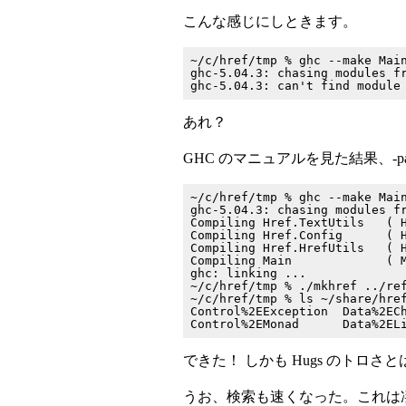
こんな感じにしときます。
~/c/href/tmp % ghc --make Main
ghc-5.04.3: chasing modules fr
あれ？
GHC のマニュアルを見た結果、-pa
~/c/href/tmp % ghc --make Main
ghc-5.04.3: chasing modules fr
Compiling Href.TextUtils   ( H
Compiling Href.Config      ( H
Compiling Href.HrefUtils   ( H
Compiling Main             ( M
ghc: linking ...

~/c/href/tmp % ./mkhref ../ref
~/c/href/tmp % ls ~/share/href
Control%2EException  Data%2ECh
できた！ しかも Hugs のトロさ
うお、検索も速くなった。これは