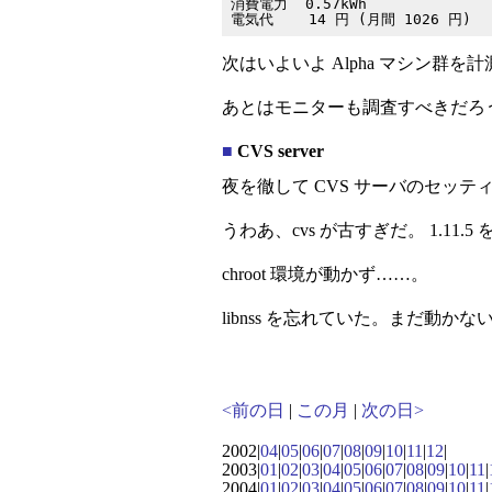
消費電力  0.57kWh

次はいよいよ Alpha マシン群を計測
あとはモニターも調査すべきだろ
■
CVS server
夜を徹して CVS サーバのセッ
うわあ、cvs が古すぎだ。 1.11
chroot 環境が動かず……。
libnss を忘れていた。まだ動か
<前の日
|
この月
|
次の日>
2002|
04
|
05
|
06
|
07
|
08
|
09
|
10
|
11
|
12
|
2003|
01
|
02
|
03
|
04
|
05
|
06
|
07
|
08
|
09
|
10
|
11
|
2004|
01
|
02
|
03
|
04
|
05
|
06
|
07
|
08
|
09
|
10
|
11
|