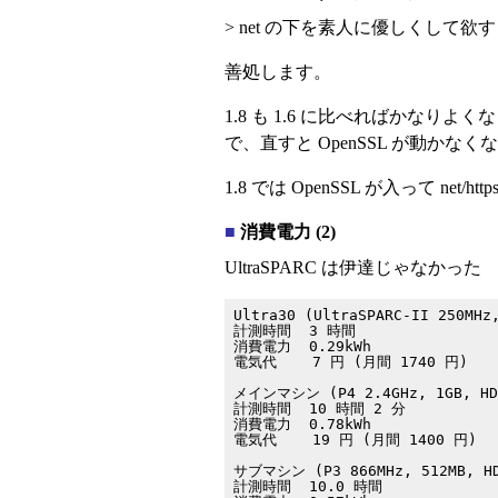
> net の下を素人に優しくして欲
善処します。
1.8 も 1.6 に比べればかなりよ
で、直すと OpenSSL が動か
1.8 では OpenSSL が入って
■
消費電力 (2)
UltraSPARC は伊達じゃなかった
Ultra30 (UltraSPARC-II 250MHz,
計測時間  3 時間

消費電力  0.29kWh

電気代    7 円 (月間 1740 円)

メインマシン (P4 2.4GHz, 1GB, HDD
計測時間  10 時間 2 分

消費電力  0.78kWh

電気代    19 円 (月間 1400 円)

サブマシン (P3 866MHz, 512MB, HD
計測時間  10.0 時間
