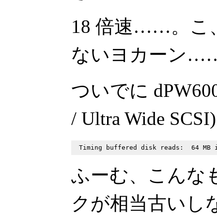
18 倍速……。
ないヨカーン…
ついでに dPW600au 
/ Ultra Wide SCS
ふーむ、こんな
クが相当古いし