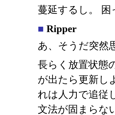
蔓延するし。 困
■
Ripper
あ、そうだ突然
長らく放置状態の Ri
が出たら更新し
れは人力で追従
文法が固まらな