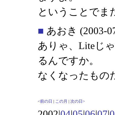
ということでま
■
あおき
(2003-0
ありゃ、Lite
るんですか。
なくなったもの
<前の日
|
この月
|
次の日>
2002|
04
|
05
|
06
|
07
|
0