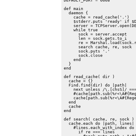
DEFAULT_PORT = 6668

def main

  daemon {

    cache = read_cache('.')

    $stderr.puts 'ready' if $D
    server = TCPServer.open(DE
    while true

      sock = server.accept

      len = sock.gets.to_i

      re = Marshal.load(sock.r
      search cache, re, sock

      sock.puts '.'

      sock.close

    end

  }

end

def read_cache( dir )

  cache = {}

  Find.find(dir) do |path|

    next unless /\.[chsS]/ ===
    #cache[path.sub(%r<\A#{Reg
    cache[path.sub(%r<\A#{Rege
  end

  cache

end

def search( cache, re, sock )

  cache.each do |path, lines|

    #lines.each_with_index do 
      if re === lines
