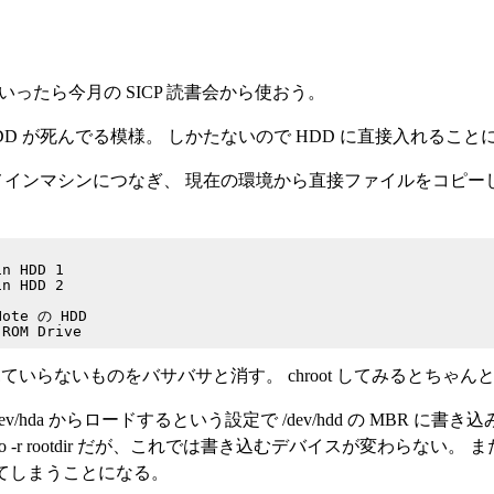
ったら今月の SICP 読書会から使おう。
DD が死んでる模様。 しかたないので HDD に直接入れること
アダプタでメインマシンにつなぎ、 現在の環境から直接ファイルをコピ
で見ていらないものをバサバサと消す。 chroot してみるとちゃ
dev/hda からロードするという設定で /dev/hdd の MBR 
-r rootdir だが、これでは書き込むデバイスが変わらない。 また、bo
いってしまうことになる。