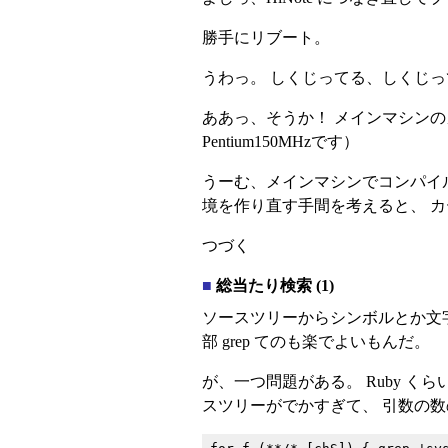
勝手にリブート。
うわっ。 しくじってる、しくじ
ああっ、そうか！ メインマシンのカー
Pentium150MHzです）
うーむ、メインマシンでコンパイルし
境を作り直す手間を考えると、 
つづく
■
総当たり検索 (1)
ソースツリーからシンボルとか文字列
部 grep てのも楽でよいもんだ。
が、一つ問題がある。 Ruby くらいなら zs
スツリーがでかすぎて、 引数の数の