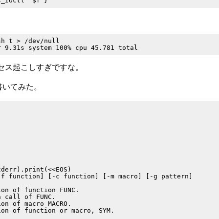
h t > /dev/null

セス起こしすぎですな。
を書いてみた。
derr).print(<<EOS)

f function] [-c function] [-m macro] [-g pattern]

on of function FUNC.

 call of FUNC.

on of macro MACRO.

on of function or macro, SYM.


