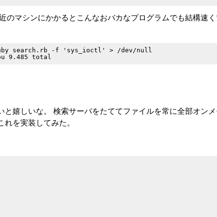
のマシンにかかるとこんなおバカなプログラムでも結構速くて、 Lin
by search.rb -f 'sys_ioctl' > /dev/null

いと嬉しいな。 検索サーバをたててファイルを常に全部オンメ
これを実装してみた。