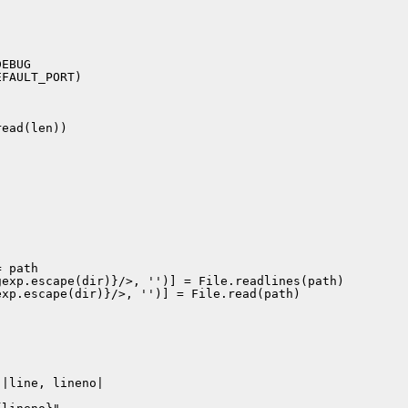
EBUG

FAULT_PORT)

ead(len))

 path

exp.escape(dir)}/>, '')] = File.readlines(path)

xp.escape(dir)}/>, '')] = File.read(path)

|line, lineno|
