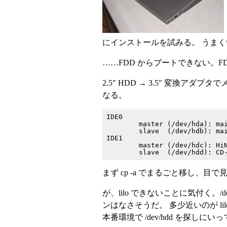
にインストールを試みる。 うまくい
……FDD からブートできない。F
2.5" HDD → 3.5" 変換
なる。
IDE0

	master (/dev/hda): main HDD 1

	slave  (/dev/hdb): main HDD 2

IDE1

	master (/dev/hdc): HiNote の HDD

まず cp -a でまるごと移し、目
が、lilo できないことに気付く。/
ンはなさそうだ。 多少近いのが lilo 
本番環境で /dev/hdd を探しに