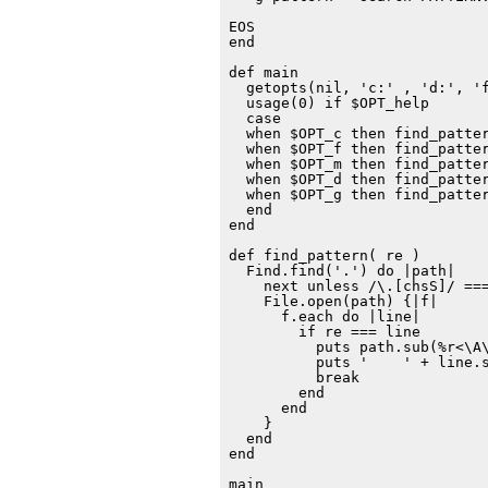
EOS

end

def main

  getopts(nil, 'c:' , 'd:', 'f
  usage(0) if $OPT_help

  case

  when $OPT_c then find_patter
  when $OPT_f then find_patter
  when $OPT_m then find_patter
  when $OPT_d then find_patter
  when $OPT_g then find_patter
  end

end

def find_pattern( re )

  Find.find('.') do |path|

    next unless /\.[chsS]/ ===
    File.open(path) {|f|

      f.each do |line|

        if re === line

          puts path.sub(%r<\A\
          puts '    ' + line.s
          break

        end

      end

    }

  end

end
