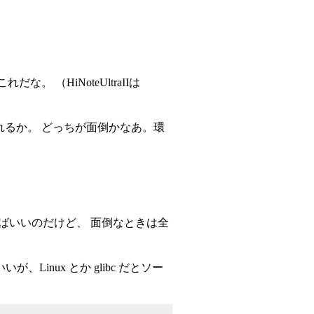
 （HiNoteUltraIIは
入れるか。 どっちが面倒かなあ。環
えばいいのだけど、 面倒なときは全
ばいいが、Linux とか glibc だとソー