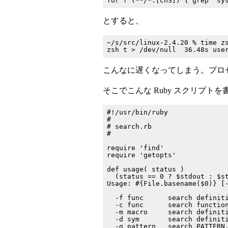
とすると、
~/s/src/linux-2.4.20 % time zs
こんなに遅くなってしまう。プロ
そこでこんな Ruby スクリプト
#!/usr/bin/ruby

#

# search.rb

#

require 'find'

require 'getopts'

def usage( status )

  (status == 0 ? $stdout : $st
Usage: #{File.basename($0)} [-
  -f func      search definiti
  -c func      search function
  -m macro     search definiti
  -d sym       search definiti
  -g pattern   search PATTERN.