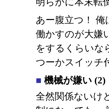
明らかに本末転
あー腹立つ！ 
働かすのが大嫌
をするくらいな
つーかスイッチ
■
機械が嫌い (2)
全然関係ないけ