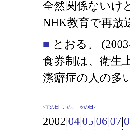
全然関係ないけ
NHK教育で再放
■
とおる。
(2003
食券制は、衛生
潔癖症の人の多
<前の日
|
この月
|
次の日>
2002|
04
|
05
|
06
|
07
|
0